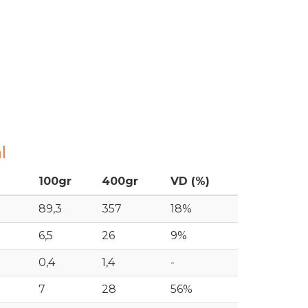
l
100gr
400gr
VD (%)
89,3
357
18%
6,5
26
9%
0,4
1,4
-
7
28
56%