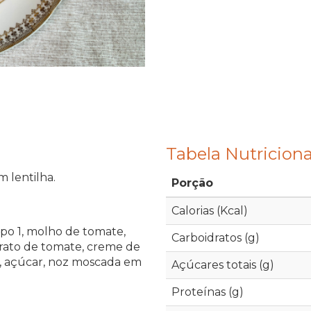
Tabela Nutriciona
 lentilha.
Porção
Calorias (Kcal)
ipo 1, molho de tomate,
Carboidratos (g)
trato de tomate, creme de
al, açúcar, noz moscada em
Açúcares totais (g)
Proteínas (g)