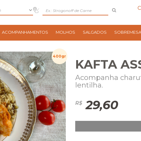
C
ACOMPANHAMENTOS
MOLHOS
SALGADOS
SOBREMES
400gr
KAFTA AS
Acompanha charut
lentilha.
29,60
R$