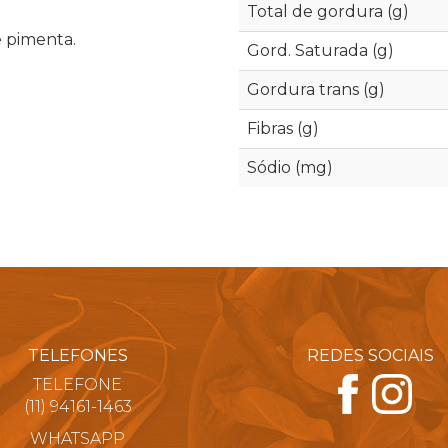
Total de gordura (g)
e pimenta.
Gord. Saturada (g)
Gordura trans (g)
Fibras (g)
Sódio (mg)
TELEFONES
REDES SOCIAIS
TELEFONE
(11) 94161-1463
WHATSAPP