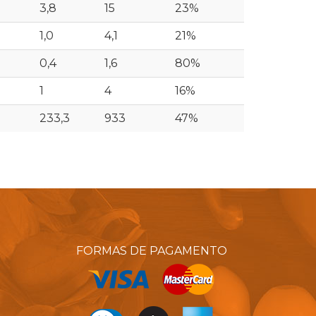
3,8
15
23%
1,0
4,1
21%
0,4
1,6
80%
1
4
16%
233,3
933
47%
FORMAS DE PAGAMENTO