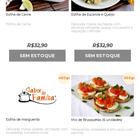
Esfiha de Carne
Esfiha de Escarola e Queijo
Esfiha de Carne
Delicada massa recheada com
escarola refogada, queijo mozzarella e
requeijão cremoso
R$
32,90
R$
32,90
SEM ESTOQUE
SEM ESTOQUE
400gr
300gr
Esfiha de marguerita
Mix de Brusquetas (6 unidades)
Delicada massa assada, recheada com
Marguerita, calabresa e alho poró com
mussarela, tomate e ricota.
palmito