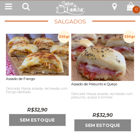
0
SALGADOS
330gr
330gr
Assado de Frango
Assado de Presunto e Queijo
Delicada Massa assada, recheada com
frango desfiado
Delicada Massa assada, recheada com
presunto, queijo e tomate
R$
32,90
R$
32,90
SEM ESTOQUE
SEM ESTOQUE