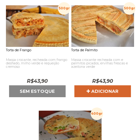
500gr
500gr
Torta de Frango
Torta de Palmito
Massa crocante, recheada com frango
Massa crocante recheada com e
desfiado, milho verde e requeijão
palmitos picados, ervilhas frescas e
cremoso
azeitona verde
R$
43,90
R$
43,90
SEM ESTOQUE
ADICIONAR
400gr