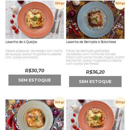
350gr
350gr
Lasanha de 4 Queijos
Lasanha de Berinjela à Bolonhesa
Massa artesanal, recheada com molho
Fatias de berinjela grelhadas,
de queijos, queijo muçarela e coberta
recheadas com molho de tomate
com queijo parmesão.
fresco com carne moída magra, molho
bechamel, queijo muçarela e coberta
com queijo parmesão.
R$
30,70
R$
36,20
SEM ESTOQUE
SEM ESTOQUE
350gr
350gr