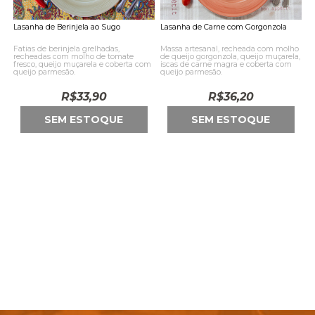
Lasanha de Berinjela ao Sugo
Lasanha de Carne com Gorgonzola
Fatias de berinjela grelhadas,
Massa artesanal, recheada com molho
recheadas com molho de tomate
de queijo gorgonzola, queijo muçarela,
fresco, queijo muçarela e coberta com
iscas de carne magra e coberta com
queijo parmesão.
queijo parmesão.
R$
33,90
R$
36,20
SEM ESTOQUE
SEM ESTOQUE