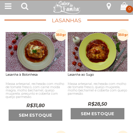
0
LASANHAS
350gr
350gr
Lasanha à Bolonhesa
Lasanha ao Sugo
Massa artesanal, recheada com molho
Massa artesanal, recheada com molho
de tomate fresco, com carne moída
de tomate fresco, queijo muçarela,
magra, molho bechamel, queijo
molho bechamel e coberta com queijo
muçarela, presunto e coberta com
parmesão.
queijo parmesão.
R$
28,50
R$
31,80
SEM ESTOQUE
SEM ESTOQUE